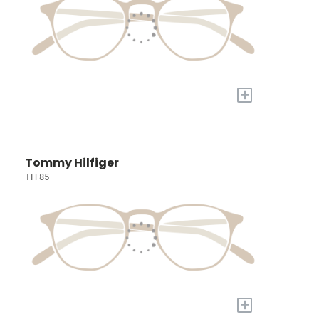
+
Tommy Hilfiger
TH 85
+