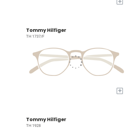
+
Tommy Hilfiger
TH 1737/F
+
Tommy Hilfiger
TH 1928