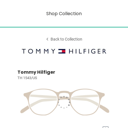
Shop Collection
Back to Collection
Tommy Hilfiger
TH 1543/US