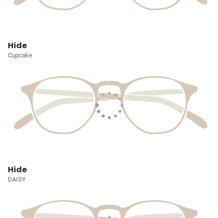
Hide
Cupcake
Hide
DAISY