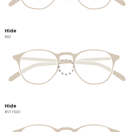
Hide
802
Hide
BV1152O