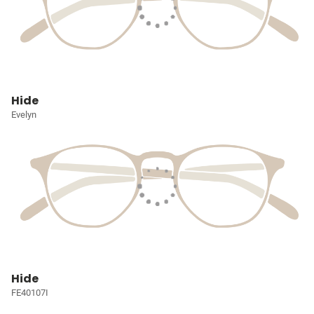
Hide
Evelyn
Hide
FE40107I