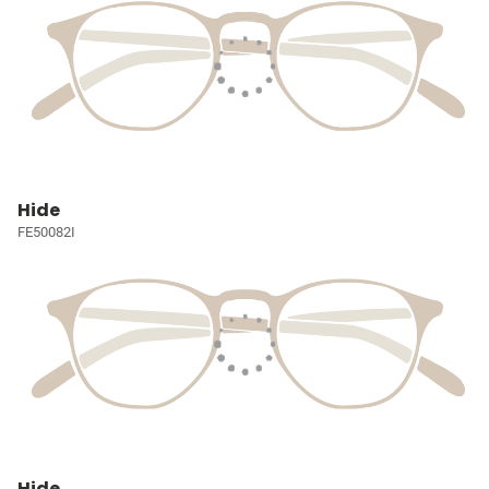
Hide
FE50082I
Hide