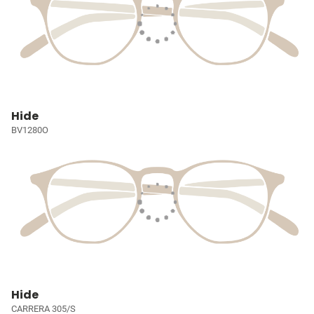
Hide
BV1280O
Hide
CARRERA 305/S