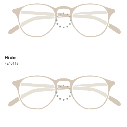
Hide
FE40118I