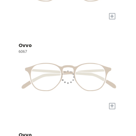
+
Ovvo
6067
+
Ovvo