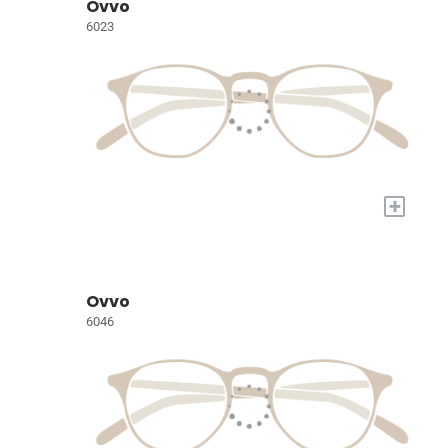
Ovvo
6023
+
Ovvo
6046