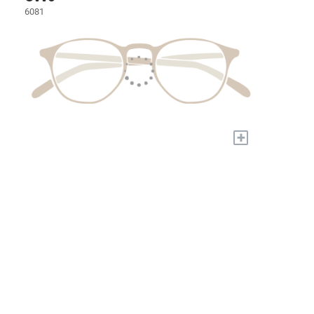
6081
+