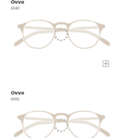
Ovvo
6040
+
Ovvo
6056