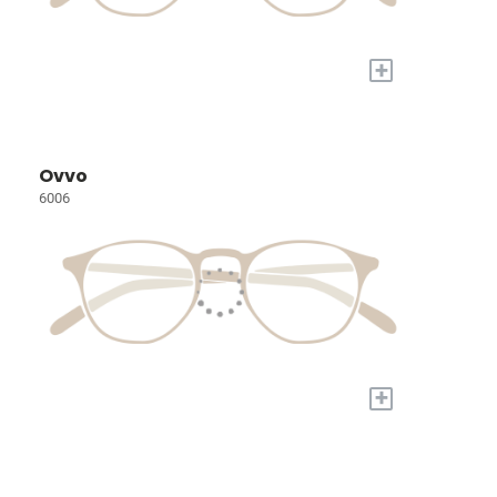
+
Ovvo
6006
+