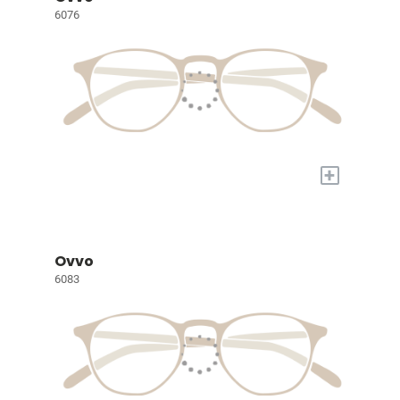
6076
+
Ovvo
6083