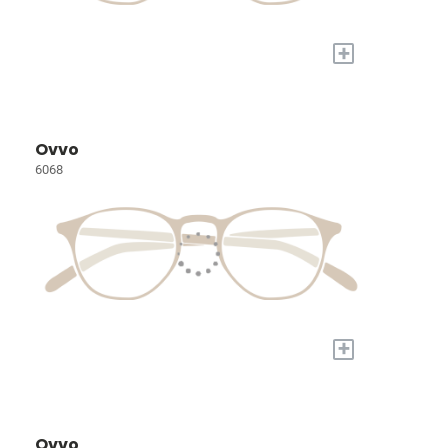
+
Ovvo
6068
+
Ovvo