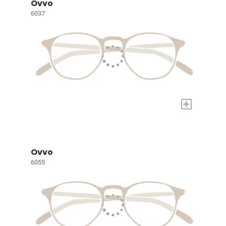
Ovvo
6037
+
Ovvo
6055