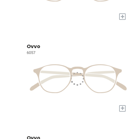
+
Ovvo
6057
+
Ovvo