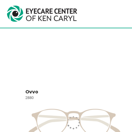
Ovvo
2880