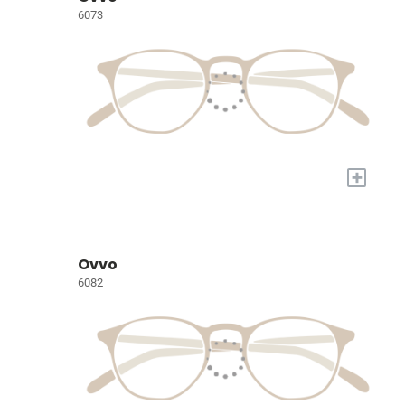
6073
+
Ovvo
6082