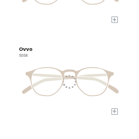
+
Ovvo
5058
+