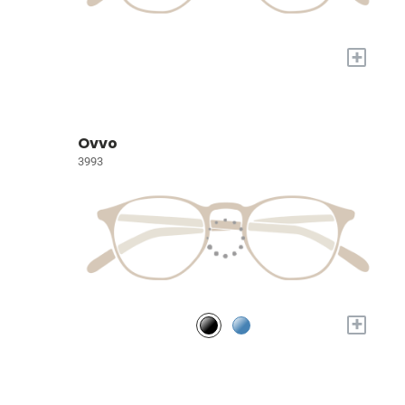
+
Ovvo
3993
+