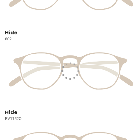
Hide
802
Hide
BV1152O