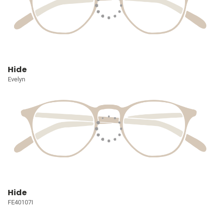
Hide
Evelyn
Hide
FE40107I