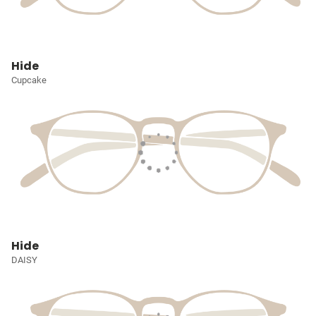
Hide
Cupcake
Hide
DAISY