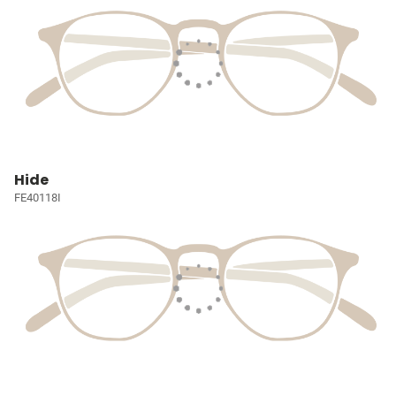
Hide
FE40118I