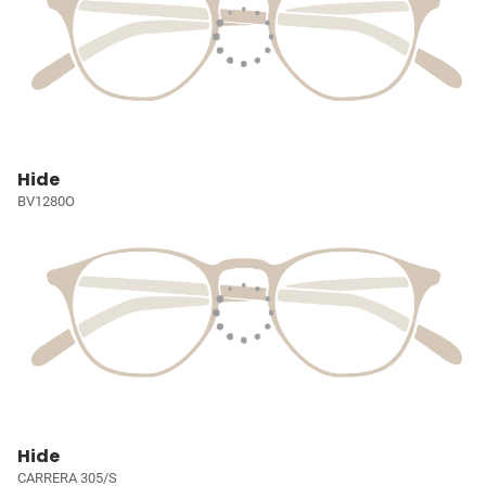
Hide
BV1280O
Hide
CARRERA 305/S