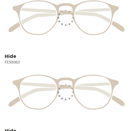
Hide
FE50082I
Hide