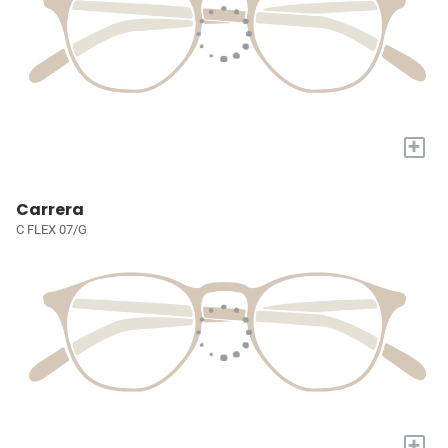
+
Carrera
C FLEX 07/G
+