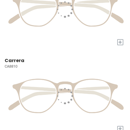
+
Carrera
CA8810
+