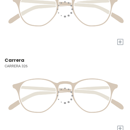
+
Carrera
CARRERA 326
+