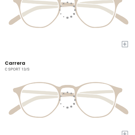
+
Carrera
C SPORT 13/S
+