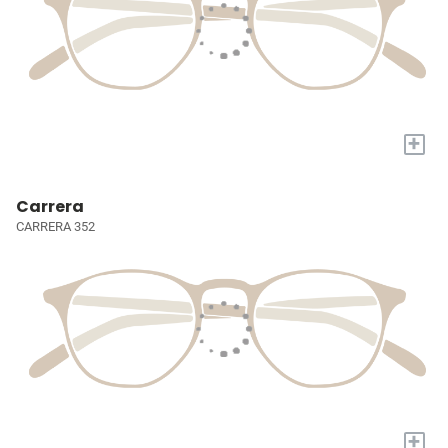
+
Carrera
CARRERA 352
+