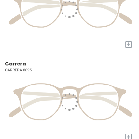
+
Carrera
CARRERA 8895
+